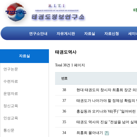
연구소안내
자유게시판
자료실
자료신청
세미
태권도역사
자료실
Total 38건
1 페이지
연구논문
번호
수련자료
38
현대 태권도의 창시자 최홍희 장군 의
운영자료
37
태권도가 나아가야 할 정체성 확립의 
정신교육
36
홍길동과 오키나와 '테(手)' "잃어버린
인성교육
35
태권도 역사의 진실 "전설을 넘어 실체
통신문
34
최홍희 몰아내기