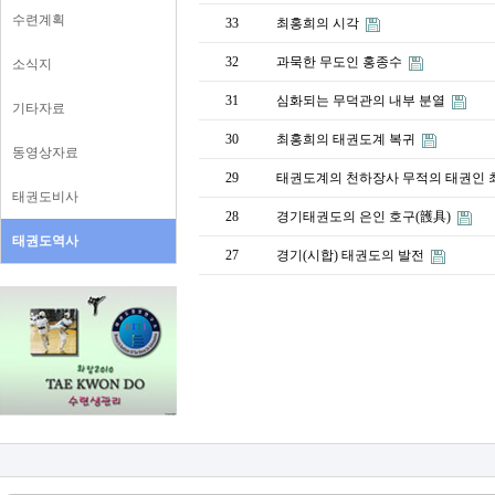
수련계획
33
최홍희의 시각
32
과묵한 무도인 홍종수
소식지
31
심화되는 무덕관의 내부 분열
기타자료
30
최홍희의 태권도계 복귀
동영상자료
29
태권도계의 천하장사 무적의 태권인
태권도비사
28
경기태권도의 은인 호구(頀具)
태권도역사
27
경기(시합) 태권도의 발전