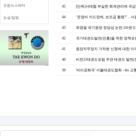
포럼뉴스레터
45
[단독]서태협 부실한 회계관리에 국감 
44
‘운영비 카드깡에, 보조금 횡령?’…서
논설/칼럼
43
최영열 국기원장 정당성 논란 2라운드
42
국기태권도발전(진흥)을 위한 정책포럼 
41
원장직무정지 가처분 신청에 대한 이
40
비전21태권도포럼 주관 태권도 발전(
39
'비리공화국' 서울태권도협회 - tbs 