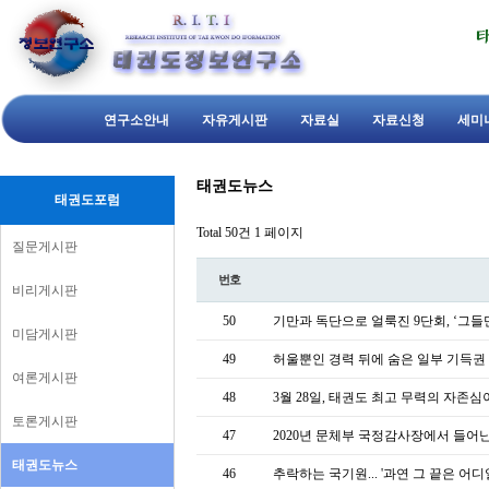
연구소안내
자유게시판
자료실
자료신청
세미
태권도뉴스
태권도포럼
Total 50건
1 페이지
질문게시판
번호
비리게시판
50
기만과 독단으로 얼룩진 9단회, ‘그들
미담게시판
49
허울뿐인 경력 뒤에 숨은 일부 기득권
여론게시판
48
3월 28일, 태권도 최고 무력의 자존심
토론게시판
47
2020년 문체부 국정감사장에서 들어
태권도뉴스
46
추락하는 국기원... '과연 그 끝은 어디