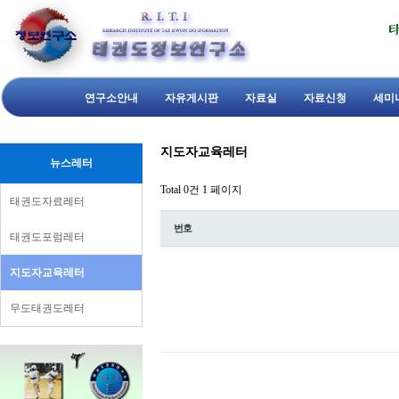
연구소안내
자유게시판
자료실
자료신청
세미
지도자교육레터
뉴스레터
Total 0건
1 페이지
태권도자료레터
번호
태권도포럼레터
지도자교육레터
무도태권도레터