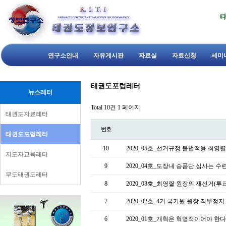
연구소안내
자유게시판
자료실
자료신청
세미
태권도포럼레터
뉴스레터
Total 10건
1 페이지
태권도자료레터
번호
태권도포럼레터
10
2020_05호_선거규정 불법적용 최
지도자교육레터
9
2020_04호_도장내 승품단 심사는
무도태권도레터
8
2020_03호_최영렬 원장의 재선거(투
7
2020_02호_4기 국기원 원장 직무정
6
2020_01호_개혁은 혁명적이어야 