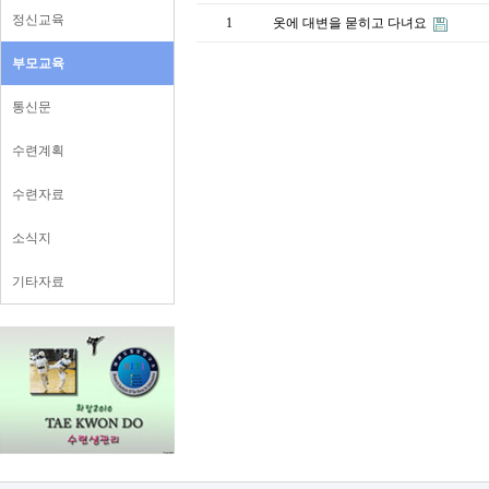
정신교육
1
옷에 대변을 묻히고 다녀요
부모교육
통신문
수련계획
수련자료
소식지
기타자료