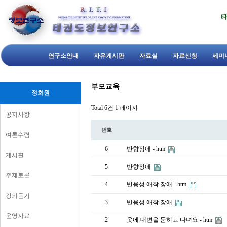
연구소안내
자유게시판
자료실
자료신청
세미
부모교육
정회원
Total 6건
1 페이지
공지사항
번호
여론수렴
6
반향장애 - htm
게시판
5
반향장애
주제토론
4
반응성 애착 장애 - htm
강의듣기
3
반응성 애착 장애
운영자료
2
옷에 대변을 묻히고 다녀요 - htm