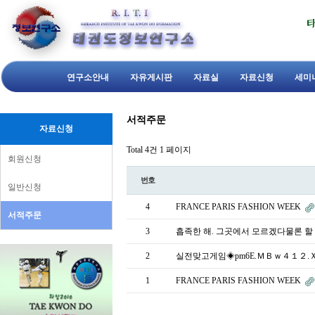
연구소안내
자유게시판
자료실
자료신청
세미
서적주문
자료신청
Total 4건
1 페이지
회원신청
번호
일반신청
4
FRANCE PARIS FASHION WEEK
서적주문
3
흡족한 해. 그곳에서 모르겠다물론 할
2
실전맞고게임◈pm6E.ＭＢｗ４１２.Ｘ
1
FRANCE PARIS FASHION WEEK