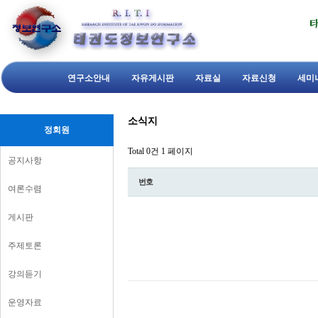
연구소안내
자유게시판
자료실
자료신청
세미
소식지
정회원
Total 0건
1 페이지
공지사항
번호
여론수렴
게시판
주제토론
강의듣기
운영자료