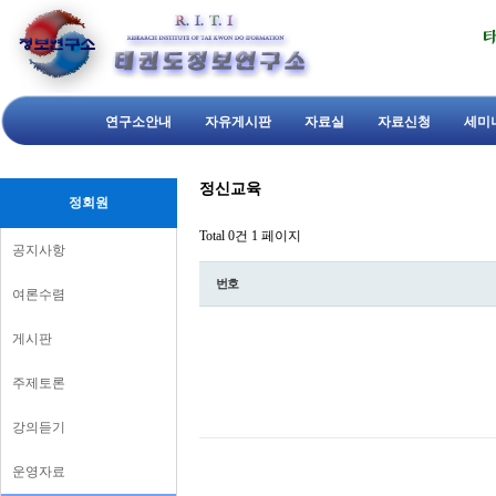
연구소안내
자유게시판
자료실
자료신청
세미
정신교육
정회원
Total 0건
1 페이지
공지사항
번호
여론수렴
게시판
주제토론
강의듣기
운영자료